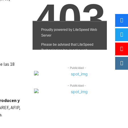
e las 18
- Publicidad -
- Publicidad -
producen y
AREF, AFIP,
a.