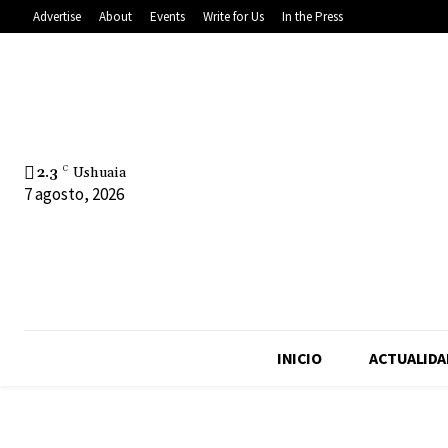
Advertise
About
Events
Write for Us
In the Press
2.3
C
Ushuaia
7 agosto, 2026
INICIO
ACTUALIDA