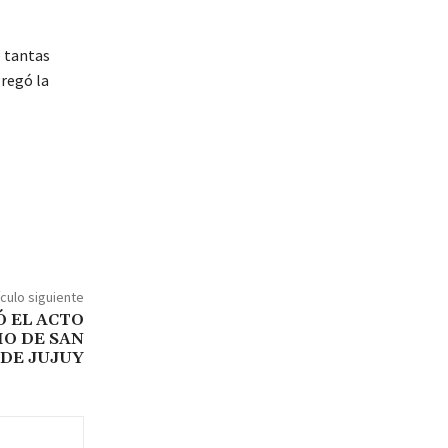
e tantas
gregó la
ículo siguiente
 EL ACTO
IO DE SAN
DE JUJUY