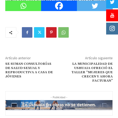
visiten para ver a nuestros jóvenes, y para eso seguiremos
trabajando”, concluyó la titular del IMD.
Artículo anterior
Artículo siguiente
SE SUMAN CONSULTORÍAS
LA MUNICIPALIDAD DE
DE SALUD SEXUAL Y
USHUAIA OFRECIÓ EL
REPRODUCTIVA A CASA DE
TALLER “MUJERES QUE
JÓVENES
CRECEN Y AHORA
FACTURAN”
- Publicidad -