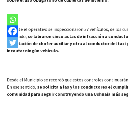
sobre el uso obligatorio de cubiertas de invierno.
Durante el operativo se inspeccionaron 37 vehículos, de los cual
resultado,
se labraron cinco actas de infracción a conducto
habilitación de chofer auxiliar y otra al conductor del tax
incautar ningún vehículo.
Desde el Municipio se recordó que estos controles continuarán 
En ese sentido,
se solicita a las y los conductores el cumpl
comunidad para seguir construyendo una Ushuaia más seg
Cuota