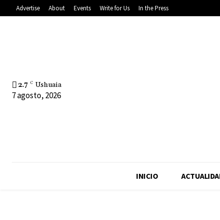
Advertise
About
Events
Write for Us
In the Press
2.7
C
Ushuaia
7 agosto, 2026
INICIO
ACTUALIDA