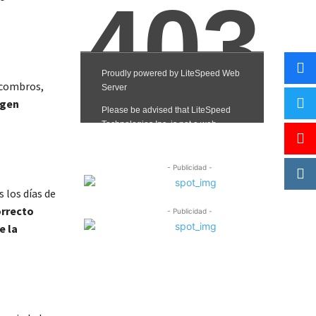
scombros,
igen
- Publicidad -
 los días de
orrecto
- Publicidad -
e la