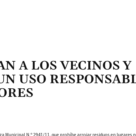
AN A LOS VECINOS Y
 UN USO RESPONSAB
ORES
za Municipal N.º 2941/11, que prohíbe arrojar residuos en lugares 