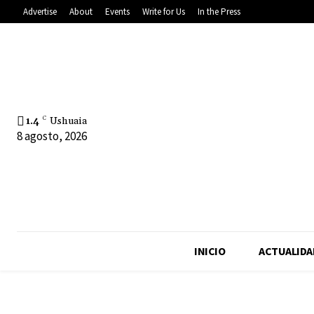
Advertise
About
Events
Write for Us
In the Press
1.4
C
Ushuaia
8 agosto, 2026
INICIO
ACTUALIDA