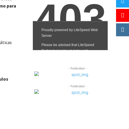
erno para
máticas
- Publicidad -
ulos
- Publicidad -