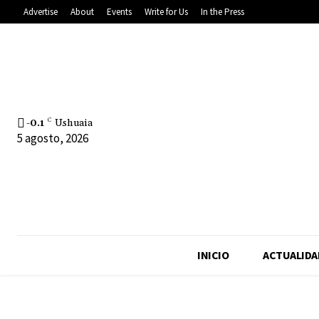
Advertise
About
Events
Write for Us
In the Press
-0.1
C
Ushuaia
5 agosto, 2026
INICIO
ACTUALIDA